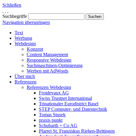
Schließen
Suchbegriffe
Navigation überspringen
Text
Werbung
Webdesign
Konzept
Content Management
Responsive Webdesign
Suchmaschinen-Optimierung
Werben mit AdWords
Über mich
Referenzen
Referenzen Webdesign
Froidevaux AG
Swiss Trustnet International
Trinationaler Eurodistrict Basel
STEP Computer- und Datentechnik
Tomas Stusek
praxis punkt
Schubarth + Co AG
Pfarrei St. Franziskus Riehen-Bettingen