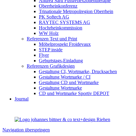
Andrea Sarti Fussreflexzonentherapie
Oberrheinkonferenz
Trinationale Metropolregion Oberrhein
PK Softech AG
RAYTEC SYSTEMS AG
Hochrheinkommission
WW Holz
Referenzen Text und Print
Möbelprospekt Froidevaux
STEP inside
Flyer
Geburtstags-Einladung
Referenzen Grafikdesign
Gestaltung CI, Wortmarke, Drucksachen
Gestaltung Wortmarke / CI
Gestaltung CD und Wortmarke
Gestaltung Wortmarke
CD und Wortmarke Sportiv DEPOT
Journal
Navigation überspringen