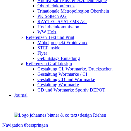
Andrea Sarti Fussreflexzonentherapie
Oberrheinkonferenz
Trinationale Metropolregion Oberrhein
PK Softech AG
RAYTEC SYSTEMS AG
Hochrheinkommission
WW Holz
Referenzen Text und Print
Möbelprospekt Froidevaux
STEP inside
Flyer
Geburtstags-Einladung
Referenzen Grafikdesign
Gestaltung CI, Wortmarke, Drucksachen
Gestaltung Wortmarke / CI
Gestaltung CD und Wortmarke
Gestaltung Wortmarke
CD und Wortmarke Sportiv DEPOT
Journal
Navigation überspringen