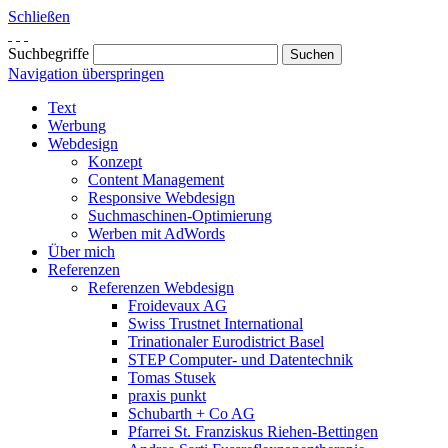
Schließen
Suchbegriffe
Navigation überspringen
Text
Werbung
Webdesign
Konzept
Content Management
Responsive Webdesign
Suchmaschinen-Optimierung
Werben mit AdWords
Über mich
Referenzen
Referenzen Webdesign
Froidevaux AG
Swiss Trustnet International
Trinationaler Eurodistrict Basel
STEP Computer- und Datentechnik
Tomas Stusek
praxis punkt
Schubarth + Co AG
Pfarrei St. Franziskus Riehen-Bettingen