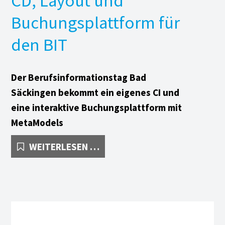
CD, Layout und
s punkt
Buchungsplattform für
arth + Co AG
den BIT
i St. Franziskus Riehen-
ngen
Der Berufsinformationstag Bad
a Sarti Fussreflexzonentherapie
Säckingen bekommt ein eigenes CI und
eine interaktive Buchungsplattform mit
heinkonferenz
MetaModels
tionale Metropolregion
CD,
WEITERLESEN …
hein
LAYOUT
UND
ftech AG
BUCHUNGSPLATTFORM
C SYSTEMS AG
FÜR
DEN