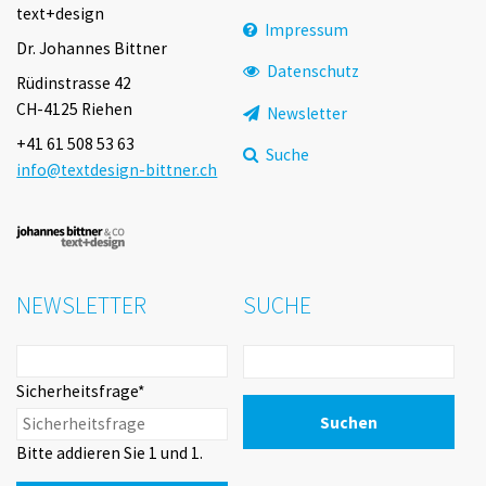
überspringen
text+design
Impressum
Dr. Johannes Bittner
Datenschutz
Rüdinstrasse 42
CH-4125 Riehen
Newsletter
+41 61 508 53 63
Suche
info@textdesign-bittner.ch
NEWSLETTER
SUCHE
Pflichtfeld
Sicherheitsfrage
*
Bitte addieren Sie 1 und 1.