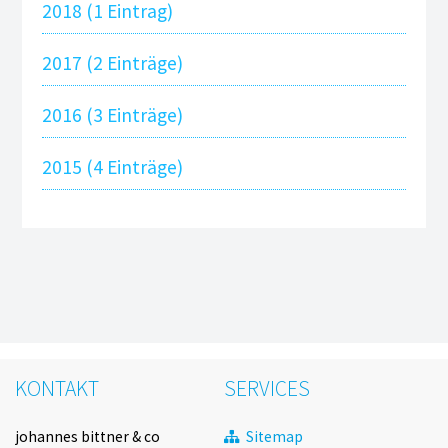
2018 (1 Eintrag)
ltung Wortmarke / CI
2017 (2 Einträge)
ltung CD und Wortmarke
ltung Wortmarke
2016 (3 Einträge)
d Wortmarke Sportiv DEPOT
2015 (4 Einträge)
KONTAKT
SERVICES
Navigation
johannes bittner & co
Sitemap