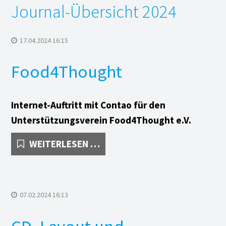
Journal-Übersicht 2024
 mit AdWords
h
17.04.2024 16:15
zen
Food4Thought
nzen Webdesign
Internet-Auftritt mit Contao für den
evaux AG
Unterstützungsverein
Food4Thought e.V.
Trustnet International
FOOD4THOUGHT
WEITERLESEN …
ionaler Eurodistrict Basel
Computer- und Datentechnik
07.02.2024 16:13
 Stusek