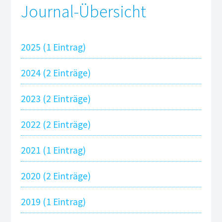
heinkommission
Journal-Übersicht
BIT
olz
2025 (1 Eintrag)
nzen Text und Print
2024 (2 Einträge)
prospekt Froidevaux
inside
2023 (2 Einträge)
2022 (2 Einträge)
tstags-Einladung
2021 (1 Eintrag)
nzen Grafikdesign
2020 (2 Einträge)
ltung CI, Wortmarke,
2019 (1 Eintrag)
sachen