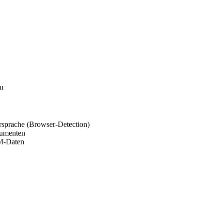
en
rsprache (Browser-Detection)
kumenten
SM-Daten