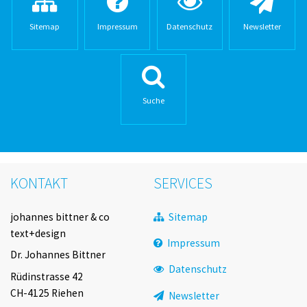
 mit AdWords
Sitemap
Impressum
Datenschutz
Newsletter
h
zen
Suche
nzen Webdesign
evaux AG
Trustnet International
KONTAKT
SERVICES
ionaler Eurodistrict Basel
Navigation
johannes bittner & co
Sitemap
überspringen
text+design
Impressum
Computer- und Datentechnik
Dr. Johannes Bittner
Datenschutz
Rüdinstrasse 42
 Stusek
CH-4125 Riehen
Newsletter