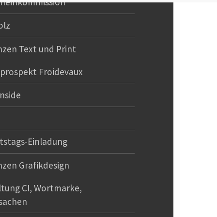
heinkommission
olz
nzen Text und Print
prospekt Froidevaux
inside
tstags-Einladung
nzen Grafikdesign
ltung CI, Wortmarke,
sachen