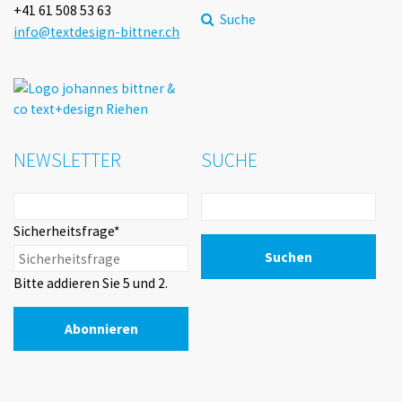
s punkt
+41 61 508 53 63
Suche
info@textdesign-bittner.ch
arth + Co AG
i St. Franziskus Riehen-
ngen
NEWSLETTER
SUCHE
a Sarti Fussreflexzonentherapie
heinkonferenz
Pflichtfeld
Sicherheitsfrage
*
tionale Metropolregion
hein
Bitte addieren Sie 5 und 2.
ftech AG
C SYSTEMS AG