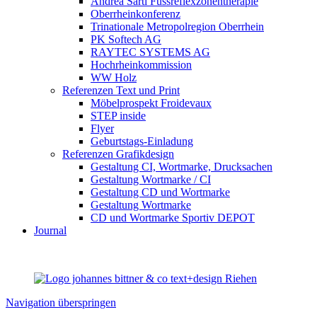
Andrea Sarti Fussreflexzonentherapie
Oberrheinkonferenz
Trinationale Metropolregion Oberrhein
PK Softech AG
RAYTEC SYSTEMS AG
Hochrheinkommission
WW Holz
Referenzen Text und Print
Möbelprospekt Froidevaux
STEP inside
Flyer
Geburtstags-Einladung
Referenzen Grafikdesign
Gestaltung CI, Wortmarke, Drucksachen
Gestaltung Wortmarke / CI
Gestaltung CD und Wortmarke
Gestaltung Wortmarke
CD und Wortmarke Sportiv DEPOT
Journal
Navigation überspringen