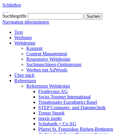
Schließen
Suchbegriffe
Navigation überspringen
Text
Werbung
Webdesign
Konzept
Content Management
Responsive Webdesign
Suchmaschinen-Optimierung
Werben mit AdWords
Über mich
Referenzen
Referenzen Webdesign
Froidevaux AG
Swiss Trustnet International
Trinationaler Eurodistrict Basel
STEP Computer- und Datentechnik
Tomas Stusek
praxis punkt
Schubarth + Co AG
Pfarrei St. Franziskus Riehen-Bettingen