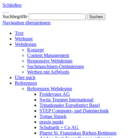
Schließen
Suchbegriffe
Navigation überspringen
Text
Werbung
Webdesign
Konzept
Content Management
Responsive Webdesign
Suchmaschinen-Optimierung
Werben mit AdWords
Über mich
Referenzen
Referenzen Webdesign
Froidevaux AG
Swiss Trustnet International
Trinationaler Eurodistrict Basel
STEP Computer- und Datentechnik
Tomas Stusek
praxis punkt
Schubarth + Co AG
Pfarrei St. Franziskus Riehen-Bettingen