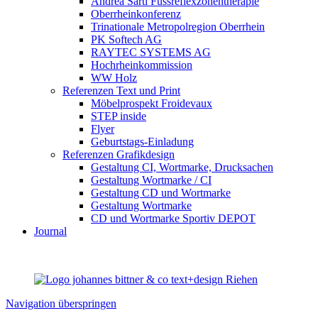
Andrea Sarti Fussreflexzonentherapie
Oberrheinkonferenz
Trinationale Metropolregion Oberrhein
PK Softech AG
RAYTEC SYSTEMS AG
Hochrheinkommission
WW Holz
Referenzen Text und Print
Möbelprospekt Froidevaux
STEP inside
Flyer
Geburtstags-Einladung
Referenzen Grafikdesign
Gestaltung CI, Wortmarke, Drucksachen
Gestaltung Wortmarke / CI
Gestaltung CD und Wortmarke
Gestaltung Wortmarke
CD und Wortmarke Sportiv DEPOT
Journal
Navigation überspringen