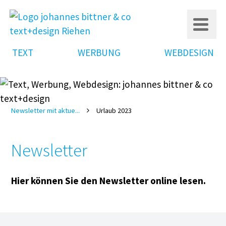
Schließen
NAVIGATION
TEXT
WERBUNG
WEBDESIGN
ÜBERSPRINGEN
gen
Newsletter mit aktue...
Urlaub 2023

gn
pt
Newsletter
nt Management
Hier können Sie den Newsletter online lesen.
sive Webdesign
schinen-Optimierung