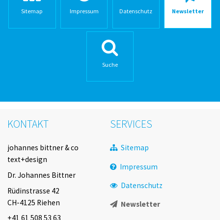
ltung Wortmarke / CI
Sitemap
Impressum
Datenschutz
Newsletter
ltung CD und Wortmarke
ltung Wortmarke
Suche
d Wortmarke Sportiv DEPOT
KONTAKT
SERVICES
Navigation
johannes bittner & co
Sitemap
überspringen
text+design
Impressum
Dr. Johannes Bittner
Datenschutz
Rüdinstrasse 42
CH-4125 Riehen
Newsletter
+41 61 508 53 63