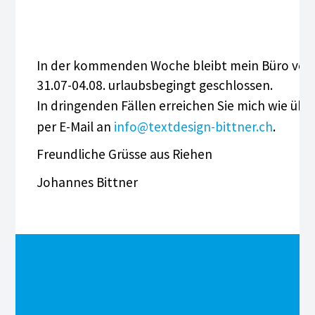
s punkt
arth + Co AG
In der kommenden Woche bleibt mein Büro vo
i St. Franziskus Riehen-
31.07-04.08. urlaubsbegingt geschlossen.
ngen
In dringenden Fällen erreichen Sie mich wie übli
per E-Mail an
info@textdesign-bittner.ch
.
a Sarti Fussreflexzonentherapie
Freundliche Grüsse aus Riehen
heinkonferenz
Johannes Bittner
tionale Metropolregion
hein
ftech AG
C SYSTEMS AG