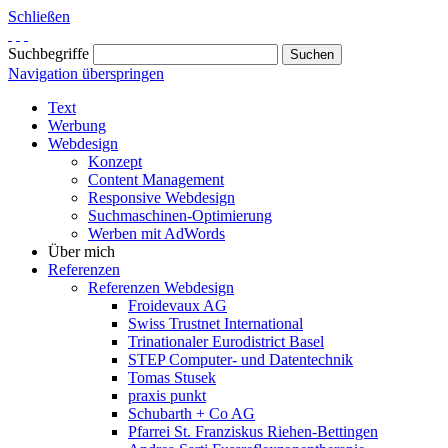
Schließen
Suchbegriffe
Navigation überspringen
Text
Werbung
Webdesign
Konzept
Content Management
Responsive Webdesign
Suchmaschinen-Optimierung
Werben mit AdWords
Über mich
Referenzen
Referenzen Webdesign
Froidevaux AG
Swiss Trustnet International
Trinationaler Eurodistrict Basel
STEP Computer- und Datentechnik
Tomas Stusek
praxis punkt
Schubarth + Co AG
Pfarrei St. Franziskus Riehen-Bettingen