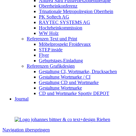
Andrea Sarti Fussreflexzonentherapie
Oberrheinkonferenz
Trinationale Metropolregion Oberrhein
PK Softech AG
RAYTEC SYSTEMS AG
Hochrheinkommission
WW Holz
Referenzen Text und Print
Möbelprospekt Froidevaux
STEP inside
Flyer
Geburtstags-Einladung
Referenzen Grafikdesign
Gestaltung CI, Wortmarke, Drucksachen
Gestaltung Wortmarke / CI
Gestaltung CD und Wortmarke
Gestaltung Wortmarke
CD und Wortmarke Sportiv DEPOT
Journal
Navigation überspringen